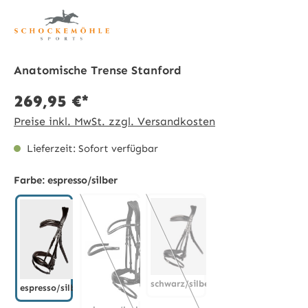
Anatomische Trense Stanford
269,95 €*
Preise inkl. MwSt. zzgl. Versandkosten
Lieferzeit: Sofort verfügbar
Farbe:
espresso/silber
schwarz/silber
espresso/silber
schwarz/silber
(Diese Option ist zurzeit nicht 