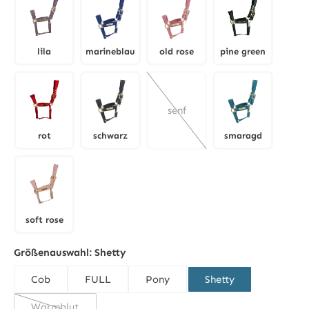
lila
marineblau
old rose
pine green
lila
marineblau
old rose
pine green
senf
rot
schwarz
smaragd
rot
schwarz
smaragd
(Diese Option ist zurzeit nicht 
soft rose
soft rose
Größenauswahl:
Shetty
Cob
FULL
Pony
Shetty
Warmblut