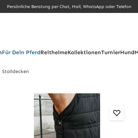
Persönliche Beratung per Chat, Mail, WhatsApp oder Telefon
h
Für Dein Pferd
Reithelme
Kollektionen
Turnier
Hund
M
Stalldecken