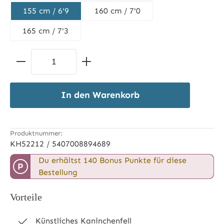
155 cm / 6'9
160 cm / 7'0
165 cm / 7'3
Produkt Anzahl: Gib den gewünschten 
In den Warenkorb
Produktnummer:
KH52212 / 5407008894689
Du erhältst 140 Bonus Punkte für diese
P
Bestellung
Vorteile
Künstliches Kaninchenfell