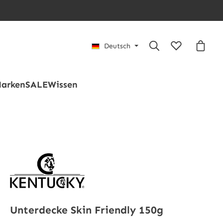
Du hast 0 Pro
Waren
Deutsch
arken
SALE
Wissen
Unterdecke Skin Friendly 150g