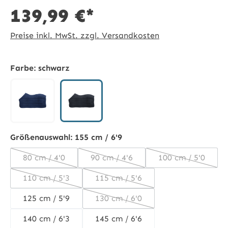
139,99 €*
Preise inkl. MwSt. zzgl. Versandkosten
Farbe:
schwarz
schwarz
Marineblau
Größenauswahl:
155 cm / 6'9
80 cm / 4'0
90 cm / 4'6
100 cm / 5'0
(Diese Option ist zurzeit nicht verfügbar.)
(Diese Option ist zurzeit nicht ver
(Diese Option 
110 cm / 5'3
115 cm / 5'6
(Diese Option ist zurzeit nicht verfügbar.)
(Diese Option ist zurzeit nicht v
125 cm / 5'9
130 cm / 6'0
(Diese Option ist zurzeit nicht v
140 cm / 6'3
145 cm / 6'6