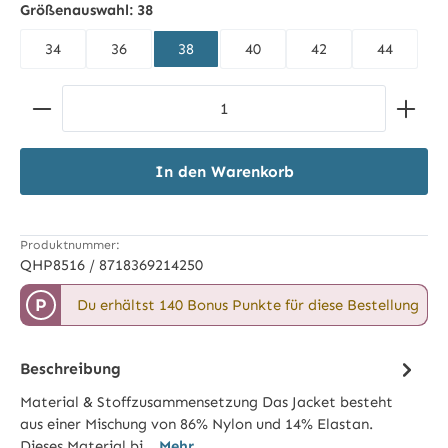
Größenauswahl:
38
34
36
38
40
42
44
Produkt Anzahl: Gib den gewünschten Wert ein ode
In den Warenkorb
Produktnummer:
QHP8516 / 8718369214250
P
Du erhältst 140 Bonus Punkte für diese Bestellung
Beschreibung
Material & Stoffzusammensetzung Das Jacket besteht
aus einer Mischung von 86% Nylon und 14% Elastan.
Dieses Material bi…
Mehr