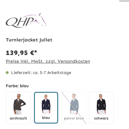
Turnierjacket Juliet
139,95 €*
Preise inkl. MwSt. zzgl. Versandkosten
Lieferzeit: ca. 5-7 Arbeitstage
Farbe:
blau
blau
anthrazit
petrol blue
schwarz
blau
anthrazit
petrol blue
schwarz
(Diese Option ist zurzeit nicht 