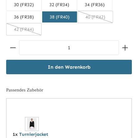
30 (FR32)
32 (FR34)
34 (FR36)
36 (FR38)
38 (FR40)
40 (FR42)
(Diese Option ist zurze
42 (FR44)
(Diese Option ist zurzeit nicht verfügbar.)
Produkt Anzahl: Gib den gewünschten Wert ein ode
In den Warenkorb
Passendes Zubehör
1x
Turnierjacket