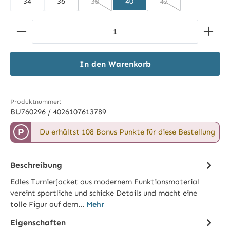
34
36
38
40
42
(Diese Option ist zurzeit nicht verfügbar.)
(Diese Option ist zur
Produkt Anzahl: Gib den gewünschten Wert ein ode
In den Warenkorb
Produktnummer:
BU760296 / 4026107613789
P
Du erhältst 108 Bonus Punkte für diese Bestellung
Beschreibung
Edles Turnierjacket aus modernem Funktionsmaterial
vereint sportliche und schicke Details und macht eine
tolle Figur auf dem…
Mehr
Eigenschaften