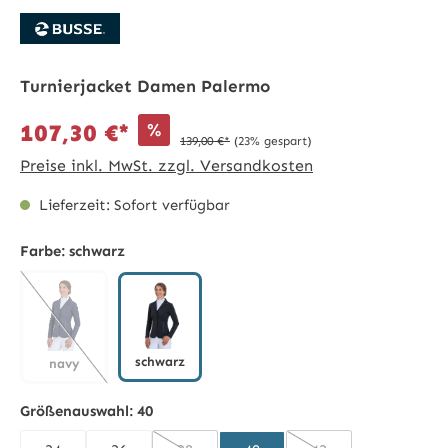
Turnierjacket Damen Palermo
%
107,30 €*
139,00 €*
(23% gespart)
Preise inkl. MwSt. zzgl. Versandkosten
Lieferzeit: Sofort verfügbar
Farbe:
schwarz
schwarz
navy
schwarz
navy
(Diese Option ist zurzeit nicht verfügbar.)
Größenauswahl:
40