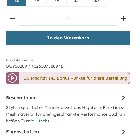
34
36
38
40
42
Produkt Anzahl: Gib den gewünschten Wert ein ode
In den Warenkorb
Produktnummer:
BU760289 / 4026107588971
P
Du erhältst 143 Bonus Punkte für diese Bestellung
Beschreibung
Stylish sportliches Turnierjacket aus Hightech-Funktions-
Meshmaterial für uneingeschränkte Performance auch an
heißen Turnie…
Mehr
Eigenschaften