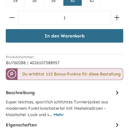
34
36
38
40
42
Produkt Anzahl: Gib den gewünschten Wert ein ode
In den Warenkorb
Produktnummer:
BU760288 / 4026107588957
P
Du erhältst 115 Bonus Punkte für diese Bestellung
Beschreibung
Super leichtes, sportlich schlichtes Turnierjacket aus
modernem Funktionsmaterial mit Mesheinsätzen -
klassischer Look und s…
Mehr
Eigenschaften