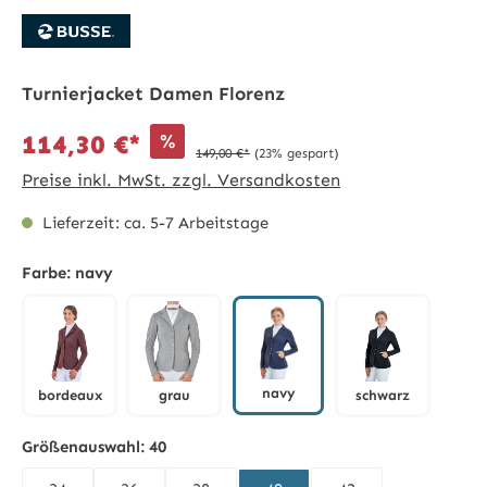
Turnierjacket Damen Florenz
%
114,30 €*
149,00 €*
(23% gespart)
Preise inkl. MwSt. zzgl. Versandkosten
Lieferzeit: ca. 5-7 Arbeitstage
Farbe:
navy
navy
bordeaux
grau
schwarz
navy
bordeaux
grau
schwarz
Größenauswahl:
40