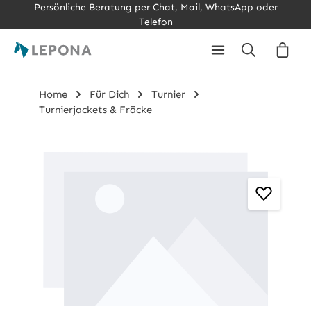
Persönliche Beratung per Chat, Mail, WhatsApp oder
Zum Hauptinhalt springen
Telefon
Ware
Home
Für Dich
Turnier
Turnierjackets & Fräcke
Bildergalerie überspringen