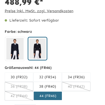
488,99 €*
Preise inkl. MwSt. zzgl. Versandkosten
Lieferzeit: Sofort verfügbar
Farbe:
schwarz
schwarz
navy
Größenauswahl:
44 (FR46)
30 (FR32)
32 (FR34)
34 (FR36)
36 (FR38)
38 (FR40)
40 (FR42)
(Diese Option ist zurzeit nicht verfügbar.)
(Diese Option ist z
42 (FR44)
44 (FR46)
(Diese Option ist zurzeit nicht verfügbar.)