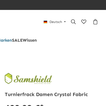
Du hast 0 Pro
Waren
Deutsch
arken
SALE
Wissen
Turnierfrack Damen Crystal Fabric