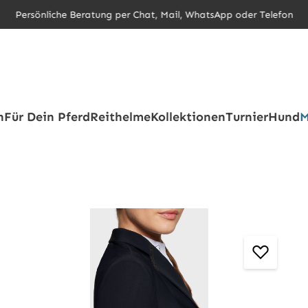
Persönliche Beratung per Chat, Mail, WhatsApp oder Telefon
h
Für Dein Pferd
Reithelme
Kollektionen
Turnier
Hund
M