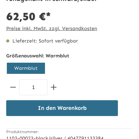
62,50 €*
Preise inkl. MwSt. zzgl. Versandkosten
Lieferzeit: Sofort verfügbar
Größenauswahl:
Warmblut
Warmblut
Produkt Anzahl: Gib den gewünschten 
In den Warenkorb
Produktnummer:
1103-00023-black/silver / 4047791133384