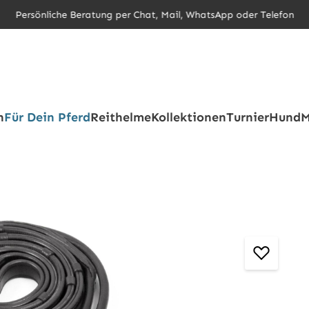
Persönliche Beratung per Chat, Mail, WhatsApp oder Telefon
h
Für Dein Pferd
Reithelme
Kollektionen
Turnier
Hund
M