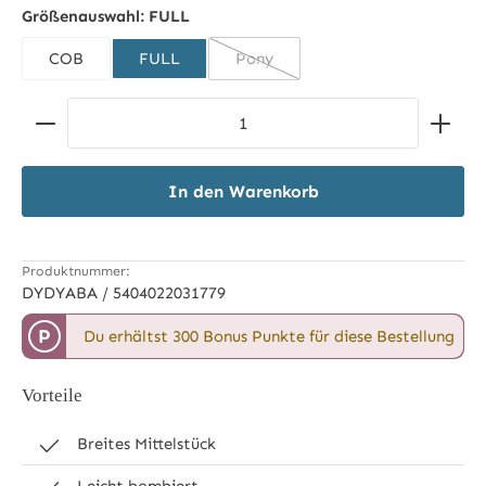
schwarz
Größenauswahl:
FULL
COB
FULL
Pony
(Diese Option ist zurzeit nicht ver
Produkt Anzahl: Gib den gewünschten Wert ein ode
In den Warenkorb
Produktnummer:
DYDYABA / 5404022031779
P
Du erhältst 300 Bonus Punkte für diese Bestellung
Vorteile
Breites Mittelstück
Leicht bombiert