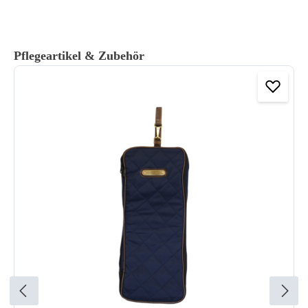
Produktgalerie überspringen
Pflegeartikel & Zubehör