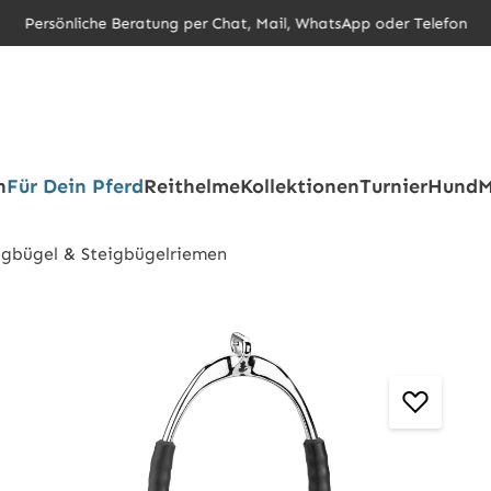
Persönliche Beratung per Chat, Mail, WhatsApp oder Telefon
h
Für Dein Pferd
Reithelme
Kollektionen
Turnier
Hund
M
igbügel & Steigbügelriemen