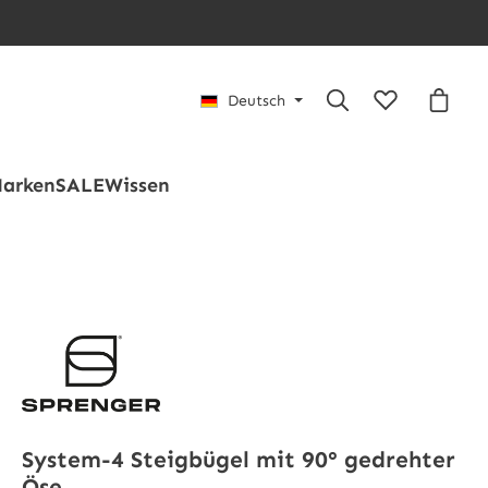
Du hast 0 Pro
Waren
Deutsch
arken
SALE
Wissen
System-4 Steigbügel mit 90° gedrehter
Öse