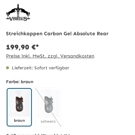
Streichkappen Carbon Gel Absolute Rear
199,90 €*
Preise inkl. MwSt. zzgl. Versandkosten
Lieferzeit: Sofort verfügbar
Farbe:
braun
braun
schwarz
braun
schwarz
(Diese Option ist zurzeit nicht verfügbar.)