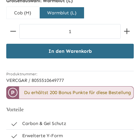
Größenauswahl:
Warmblut (L)
Cob (M)
Warmblut (L)
Produkt Anzahl: Gib den gewünschten Wert ein ode
In den Warenkorb
Produktnummer:
VERCGAR / 8055510649777
P
Du erhältst 200 Bonus Punkte für diese Bestellung
Vorteile
Carbon & Gel Schutz
Erweiterte Y-Form