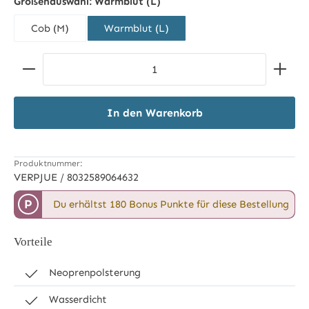
Größenauswahl:
Warmblut (L)
Cob (M)
Warmblut (L)
Produkt Anzahl: Gib den gewünschten Wert ein ode
In den Warenkorb
Produktnummer:
VERPJUE / 8032589064632
P
Du erhältst 180 Bonus Punkte für diese Bestellung
Vorteile
Neoprenpolsterung
Wasserdicht