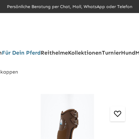
Persönliche Beratung per Chat, Mail, WhatsApp oder Telefon
h
Für Dein Pferd
Reithelme
Kollektionen
Turnier
Hund
M
hkappen