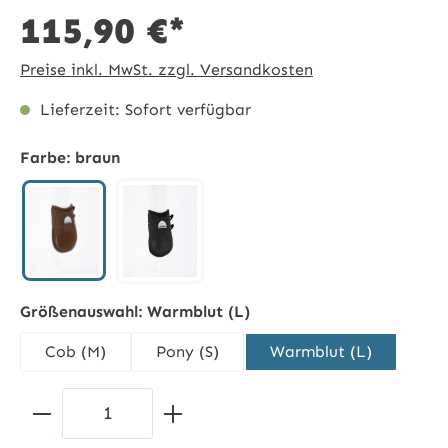
115,90 €*
Preise inkl. MwSt. zzgl. Versandkosten
Lieferzeit: Sofort verfügbar
Farbe:
braun
braun
schwarz
Größenauswahl:
Warmblut (L)
Cob (M)
Pony (S)
Warmblut (L)
Produkt Anzahl: Gib den gewünschten 