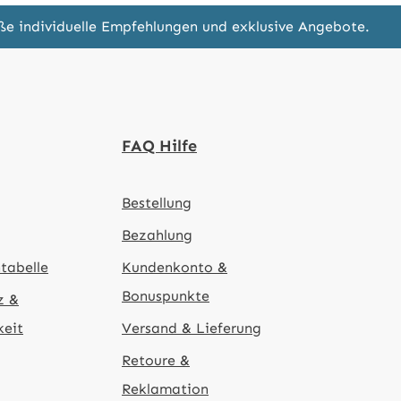
eße individuelle Empfehlungen und exklusive Angebote.
FAQ Hilfe
Bestellung
Bezahlung
tabelle
Kundenkonto &
Bonuspunkte
z &
keit
Versand & Lieferung
Retoure &
Reklamation