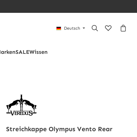
Du hast 0 Pro
Waren
Deutsch
arken
SALE
Wissen
Streichkappe Olympus Vento Rear