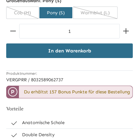
Größenauswahl:
Pony (S)
Cob (M)
Pony (S)
Warmblut (L)
(Diese Option ist zurzeit nicht verfügbar.)
(Diese Option ist zurze
Produkt Anzahl: Gib den gewünschten Wert ein ode
In den Warenkorb
Produktnummer:
VERGPRR / 8032589062737
P
Du erhältst 157 Bonus Punkte für diese Bestellung
Vorteile
Anatomische Schale
Double Density