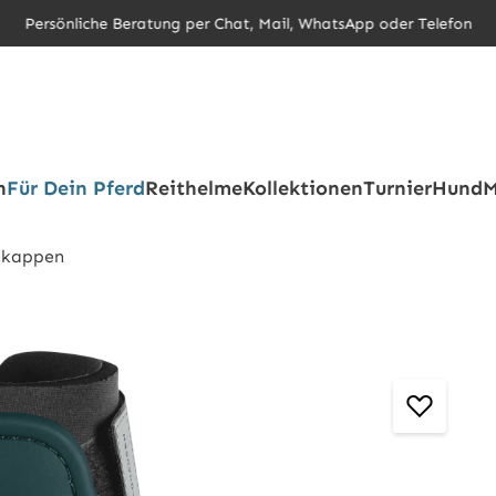
Persönliche Beratung per Chat, Mail, WhatsApp oder Telefon
h
Für Dein Pferd
Reithelme
Kollektionen
Turnier
Hund
M
hkappen