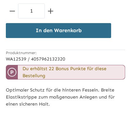
weiß
(Diese Option ist zurzeit nicht verfügbar.)
Produkt Anzahl: Gib den gewünschten 
In den Warenkorb
Produktnummer:
WA12539 / 4057962132320
Du erhältst 22 Bonus Punkte für diese
P
Bestellung
Optimaler Schutz für die hinteren Fesseln. Breite
Elastikstrippe zum maßgenauen Anlegen und für
einen sicheren Halt.