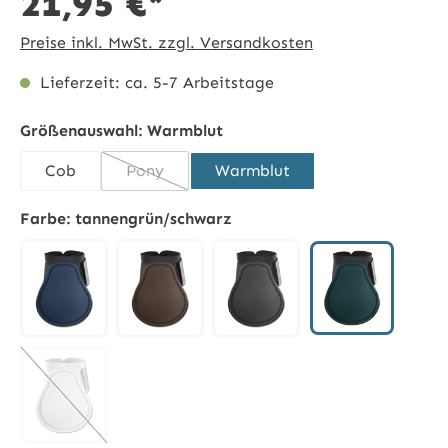
21,95 €*
Preise inkl. MwSt. zzgl. Versandkosten
Lieferzeit: ca. 5-7 Arbeitstage
Größenauswahl:
Warmblut
Cob
Pony
Warmblut
(Diese Option ist zurzeit nicht verfügbar.)
Farbe:
tannengrün/schwarz
tannengrün/
dunkelblau
dunkelbraun
schwarz