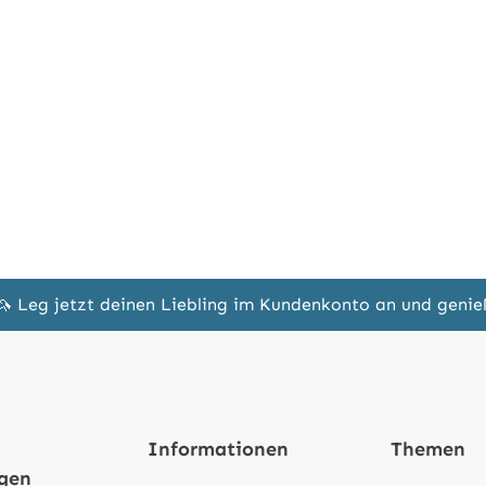
🦄 Leg jetzt deinen Liebling im Kundenkonto an und geni
Informationen
Themen
ngen