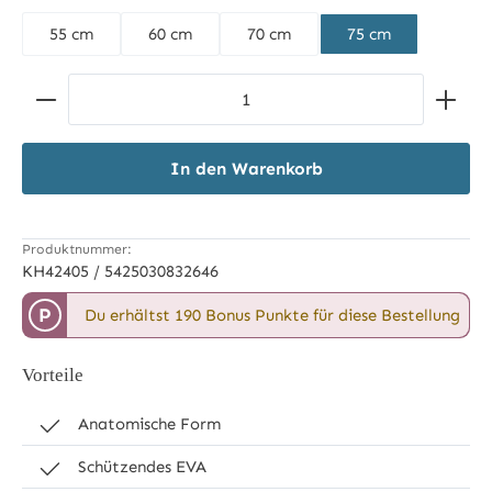
55 cm
60 cm
70 cm
75 cm
Produkt Anzahl: Gib den gewünschten Wert ein ode
In den Warenkorb
Produktnummer:
KH42405 / 5425030832646
P
Du erhältst 190 Bonus Punkte für diese Bestellung
Vorteile
Anatomische Form
Schützendes EVA