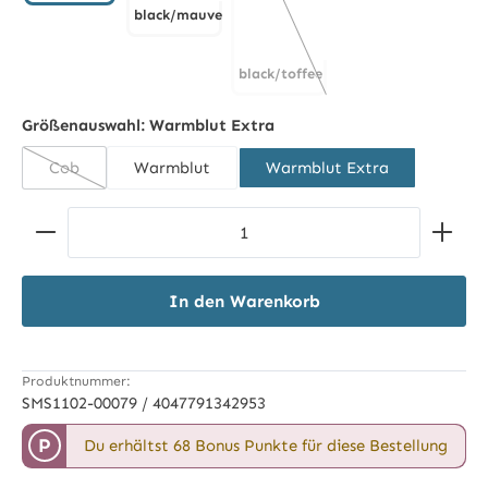
black/mauve
black/grey
black/mauve
black/toffee shades
black/toffee shades
(Diese Option ist zurzeit nicht 
Größenauswahl:
Warmblut Extra
Cob
Warmblut
Warmblut Extra
(Diese Option ist zurzeit nicht verfügbar.)
Produkt Anzahl: Gib den gewünschten Wert ein ode
In den Warenkorb
Produktnummer:
SMS1102-00079 / 4047791342953
P
Du erhältst 68 Bonus Punkte für diese Bestellung