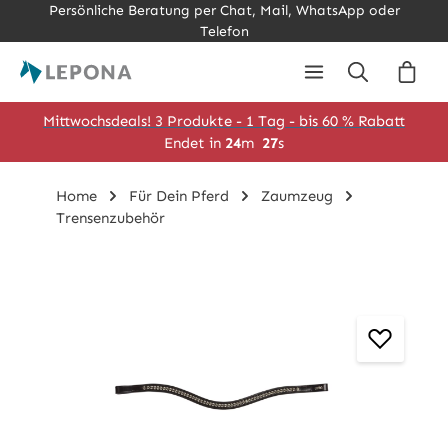
Persönliche Beratung per Chat, Mail, WhatsApp oder
Zum Hauptinhalt springen
Telefon
Ware
Mittwochsdeals! 3 Produkte - 1 Tag - bis 60 % Rabatt
Endet in
24
m
26
s
Home
Für Dein Pferd
Zaumzeug
Trensenzubehör
Bildergalerie überspringen