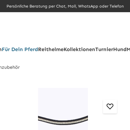
Persönliche Beratung per Chat, Mail, WhatsApp oder Telefon
h
Für Dein Pferd
Reithelme
Kollektionen
Turnier
Hund
M
nzubehör