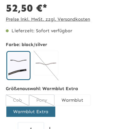
52,50 €*
Preise inkl. MwSt. zzgl. Versandkosten
Lieferzeit: Sofort verfügbar
Farbe:
black/silver
espresso/silber
(Diese Option ist zurzeit nicht verfügbar.)
black/silver
Größenauswahl:
Warmblut Extra
Cob
Pony
Warmblut
(Diese Option ist zurzeit nicht verfügbar.)
(Diese Option ist zurzeit nicht verfügbar.)
Warmblut Extra
Produkt Anzahl: Gib den gewünschten 