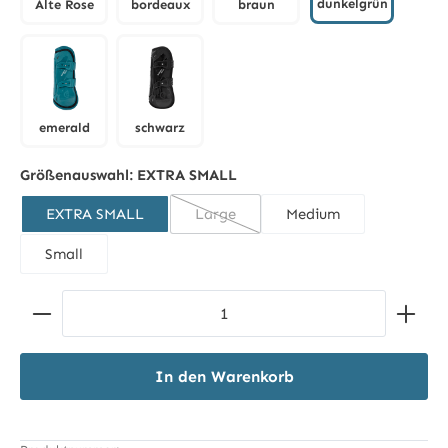
dunkelgrün
Alte Rose
bordeaux
braun
dunkelgrün
Alte Rose
bordeaux
braun
emerald
schwarz
emerald
schwarz
Größenauswahl:
EXTRA SMALL
EXTRA SMALL
Large
Medium
(Diese Option ist zurzeit nicht verfügb
Small
Produkt Anzahl: Gib den gewünschten Wert ein ode
In den Warenkorb