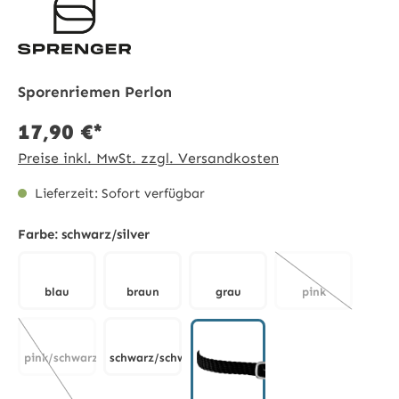
Sporenriemen Perlon
17,90 €*
Preise inkl. MwSt. zzgl. Versandkosten
Lieferzeit: Sofort verfügbar
Farbe:
schwarz/silver
blau
braun
grau
pink
blau
braun
grau
pink
(Diese Option is
pink/schwarz
schwarz/schwarz
pink/schwarz
schwarz/schwarz
(Diese Option ist zurzeit nicht verfügbar.)