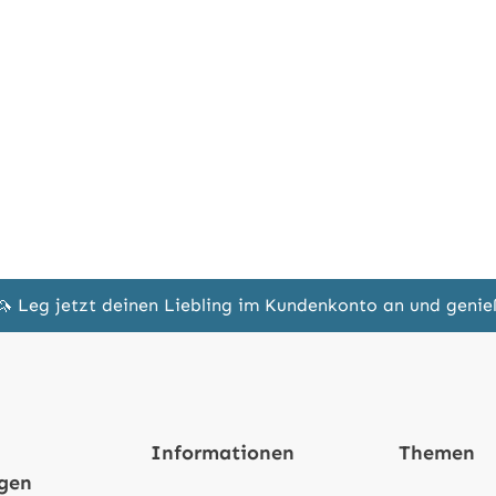
🦄 Leg jetzt deinen Liebling im Kundenkonto an und geni
Informationen
Themen
ngen