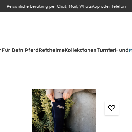
Persönliche Beratung per Chat, Mail, WhatsApp oder Telefon
h
Für Dein Pferd
Reithelme
Kollektionen
Turnier
Hund
M