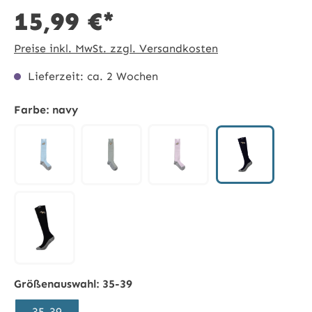
15,99 €*
Preise inkl. MwSt. zzgl. Versandkosten
Lieferzeit: ca. 2 Wochen
Farbe:
navy
navy
Hellblau
grau
hellrosa
schwarz
Größenauswahl:
35-39
35-39