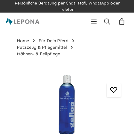
Persönliche Beratung per Chat, Mail, WhatsApp oder
Zum Hauptinhalt springen
Telefon
Ware
Home
Für Dein Pferd
Putzzeug & Pflegemittel
Mähnen- & Fellpflege
Bildergalerie überspringen