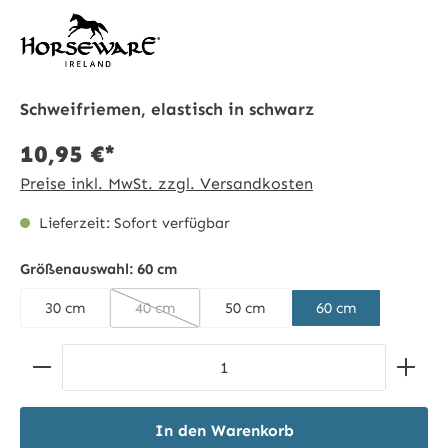
Schweifriemen, elastisch in schwarz
10,95 €*
Preise inkl. MwSt. zzgl. Versandkosten
Lieferzeit: Sofort verfügbar
Größenauswahl:
60 cm
30 cm
40 cm
50 cm
60 cm
(Diese Option ist zurzeit nicht verfügbar.)
Produkt Anzahl: Gib den gewünschten Wert ein ode
In den Warenkorb