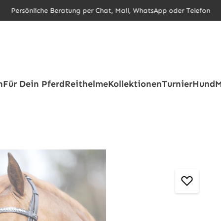
Persönliche Beratung per Chat, Mail, WhatsApp oder Telefon
h
Für Dein Pferd
Reithelme
Kollektionen
Turnier
Hund
M