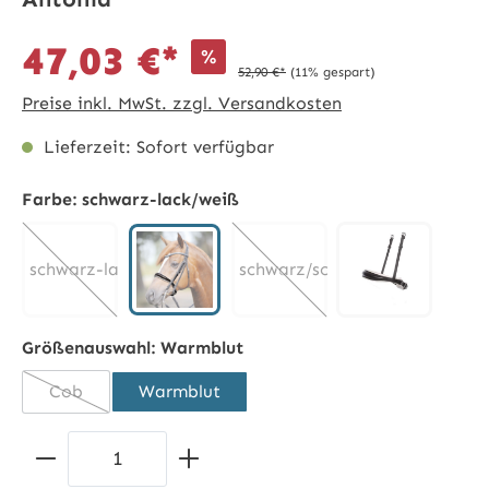
47,03 €*
%
52,90 €*
(11% gespart)
Preise inkl. MwSt. zzgl. Versandkosten
Lieferzeit: Sofort verfügbar
Farbe:
schwarz-lack/weiß
schwarz-lack/schwarz
schwarz/schwarz
schwarz-lack/weiß
schwarz/wei
(Diese Option ist zurzeit nicht verfügbar.)
(Diese Option ist zurzeit nic
Größenauswahl:
Warmblut
Cob
Warmblut
(Diese Option ist zurzeit nicht verfügbar.)
Produkt Anzahl: Gib den gewünschten 