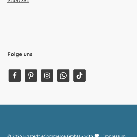
92457351
Folge uns
© 2026 Hastedt eCommerce GmbH - with
|
Impressum