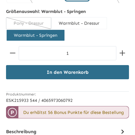
schwarz
soft rouge
(Diese Option is
smoky taupe
golden yellow
(Diese Option ist zurzeit nicht verfügbar.)
Größenauswahl:
Warmblut - Springen
Pony - Dressur
Warmblut - Dressur
(Diese Option ist zurzeit nicht verfügbar.)
Warmblut - Springen
Produkt Anzahl: Gib den gewünschten Wert ein ode
In den Warenkorb
Produktnummer:
ESK215933 544 / 4065973060792
P
Du erhältst 56 Bonus Punkte für diese Bestellung
Beschreibung