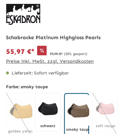
Schabracke Platinum Highgloss Pearls
%
55,97 €*
79,95 €*
(30% gespart)
Preise inkl. MwSt. zzgl. Versandkosten
Lieferzeit: Sofort verfügbar
Farbe:
smoky taupe
schwarz
soft rouge
smoky taupe
golden yellow