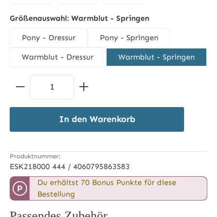
racinggreen
schwarz
weiß
Größenauswahl:
Warmblut - Springen
Pony - Dressur
Pony - Springen
Warmblut - Dressur
Warmblut - Springen
Produkt Anzahl: Gib den gewünschten 
In den Warenkorb
Produktnummer:
ESK218000 444 / 4060795863583
Du erhältst 70 Bonus Punkte für diese
P
Bestellung
Passendes Zubehör