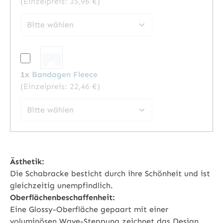
(Einzelpreis:
35,96 €
)
1x
Bandagen Fleece
(Einzelpreis:
22,46 €
)
Ästhetik:
Die Schabracke besticht durch ihre Schönheit und ist
gleichzeitig unempfindlich.
Oberflächenbeschaffenheit:
Eine Glossy-Oberfläche gepaart mit einer
voluminösen Wave-Steppung zeichnet das Design