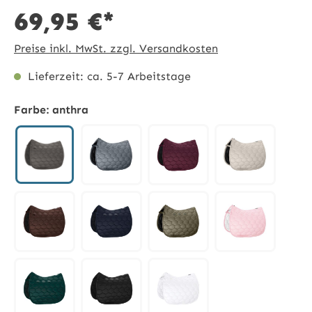
69,95 €*
Preise inkl. MwSt. zzgl. Versandkosten
Lieferzeit: ca. 5-7 Arbeitstage
Farbe:
anthra
anthra
ashblue
blackberry
dove
dunkelbraun
nightblue
olive
powderrose