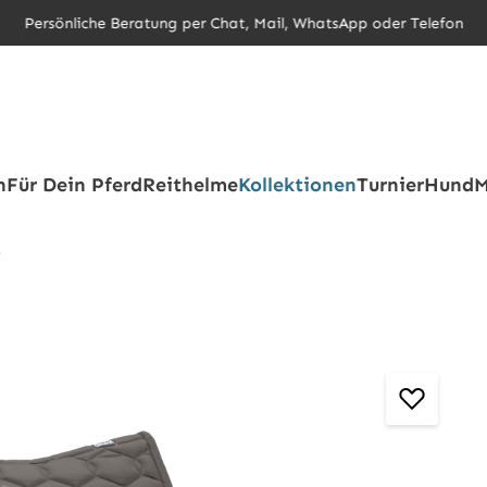
Persönliche Beratung per Chat, Mail, WhatsApp oder Telefon
h
Für Dein Pferd
Reithelme
Kollektionen
Turnier
Hund
M
e