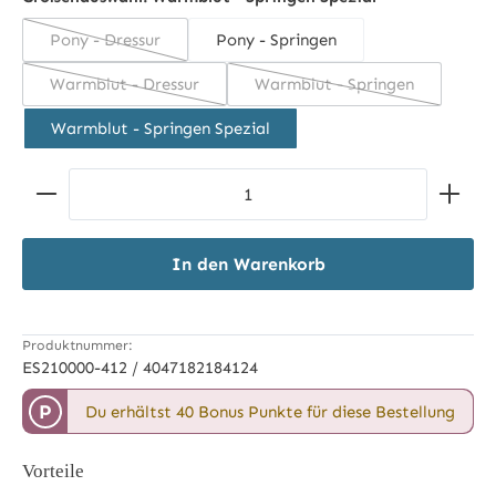
Pony - Dressur
Pony - Springen
(Diese Option ist zurzeit nicht verfügbar.)
Warmblut - Dressur
Warmblut - Springen
(Diese Option ist zurzeit nicht verfügbar.)
(Diese Option ist zurzei
Warmblut - Springen Spezial
Produkt Anzahl: Gib den gewünschten Wert ein ode
In den Warenkorb
Produktnummer:
ES210000-412 / 4047182184124
P
Du erhältst 40 Bonus Punkte für diese Bestellung
Vorteile