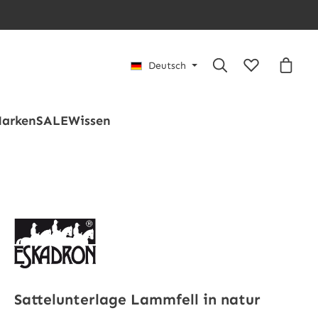
Du hast 0 Pro
Waren
Deutsch
arken
SALE
Wissen
Sattelunterlage Lammfell in natur