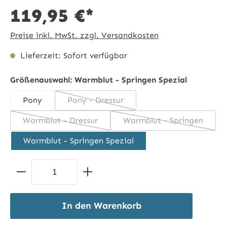
119,95 €*
Preise inkl. MwSt. zzgl. Versandkosten
Lieferzeit: Sofort verfügbar
Größenauswahl:
Warmblut - Springen Spezial
Pony
Pony - Dressur
(Diese Option ist zurzeit nicht verfügba
Warmblut - Dressur
Warmblut - Springen
(Diese Option ist zurzeit nicht verfügbar.)
(Diese Option ist z
Warmblut - Springen Spezial
Produkt Anzahl: Gib den gewünschten 
In den Warenkorb