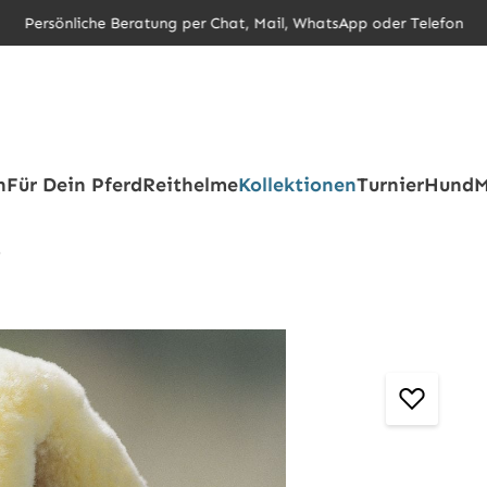
Persönliche Beratung per Chat, Mail, WhatsApp oder Telefon
h
Für Dein Pferd
Reithelme
Kollektionen
Turnier
Hund
M
e