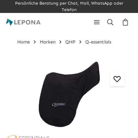
Persönliche Beratung per Chat, Mail, WhatsApp oder
Zum Hauptinhalt springen
Telefon
Ware
Home
Marken
QHP
Q-essentials
Bildergalerie überspringen