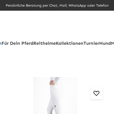
Persönliche Beratung per Chat, Mail, WhatsApp oder Telefon
h
Für Dein Pferd
Reithelme
Kollektionen
Turnier
Hund
M