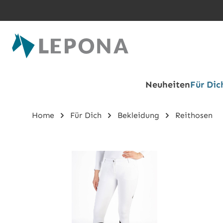
Zum Hauptinhalt springen
Neuheiten
Für Dic
Home
Für Dich
Bekleidung
Reithosen
Bildergalerie überspringen