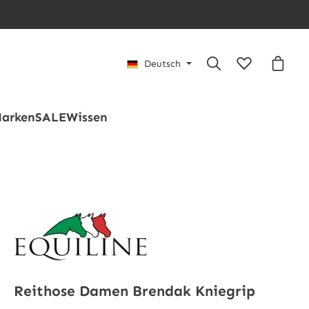
Du hast 0 Pro
Waren
Deutsch
arken
SALE
Wissen
Reithose Damen Brendak Kniegrip