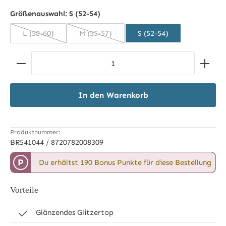
navy/gunmetal
Größenauswahl:
S (52-54)
L (58-60)
M (55-57)
S (52-54)
(Diese Option ist zurzeit nicht verfügbar.)
(Diese Option ist zurzeit nicht verfügbar.)
Produkt Anzahl: Gib den gewünschten Wert ein ode
In den Warenkorb
Produktnummer:
BR541044 / 8720782008309
P
Du erhältst 190 Bonus Punkte für diese Bestellung
Vorteile
Glänzendes Glitzertop