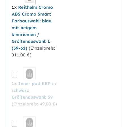
1x
Reithelm Cromo
ABS Cromo Smart
Farbauswahl: blau
mit beigem
kinnriemen /
Größenauswahl: L
(59-61)
(Einzelpreis:
311,00 €
)
1x
Inner pad KEP in
schwarz
Größenauswahl: 59
(Einzelpreis:
49,00 €
)