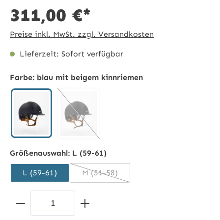
311,00 €*
Preise inkl. MwSt. zzgl. Versandkosten
Lieferzeit: Sofort verfügbar
Farbe:
blau mit beigem kinnriemen
blau mit beigem kinnriemen
schwarz mit beigem kinnriemen
(Diese Option ist zurzeit nicht verfügbar.)
Größenauswahl:
L (59-61)
L (59-61)
M (51-58)
(Diese Option ist zurzeit nicht verfüg
Produkt Anzahl: Gib den gewünschten 