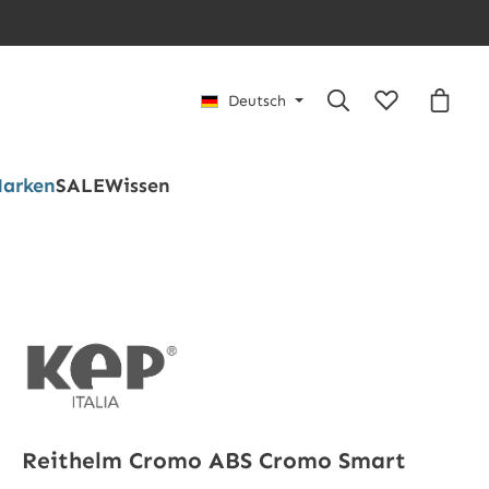
Du hast 0 Pro
Waren
Deutsch
arken
SALE
Wissen
Reithelm Cromo ABS Cromo Smart