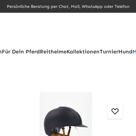
Persönliche Beratung per Chat, Mail, WhatsApp oder Telefon
h
Für Dein Pferd
Reithelme
Kollektionen
Turnier
Hund
M