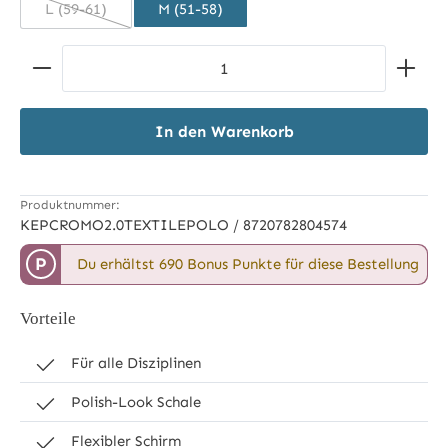
L (59-61)
M (51-58)
(Diese Option ist zurzeit nicht verfügbar.)
Produkt Anzahl: Gib den gewünschten Wert ein ode
In den Warenkorb
Produktnummer:
KEPCROMO2.0TEXTILEPOLO / 8720782804574
P
Du erhältst 690 Bonus Punkte für diese Bestellung
Vorteile
Für alle Disziplinen
Polish-Look Schale
Flexibler Schirm