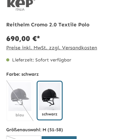
Reithelm Cromo 2.0 Textile Polo
690,00 €*
Preise inkl. MwSt. zzgl. Versandkosten
Lieferzeit: Sofort verfügbar
Farbe:
schwarz
schwarz
blau
schwarz
blau
(Diese Option ist zurzeit nicht verfügbar.)
Größenauswahl:
M (51-58)