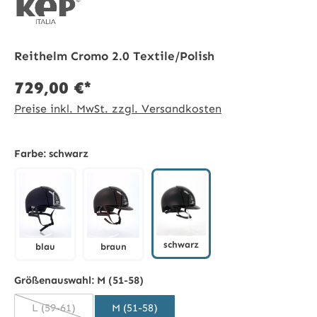
Reithelm Cromo 2.0 Textile/Polish
729,00 €*
Preise inkl. MwSt. zzgl. Versandkosten
Farbe:
schwarz
schwarz
blau
braun
schwarz
blau
braun
Größenauswahl:
M (51-58)
L (59-61)
M (51-58)
(Diese Option ist zurzeit nicht verfügbar.)