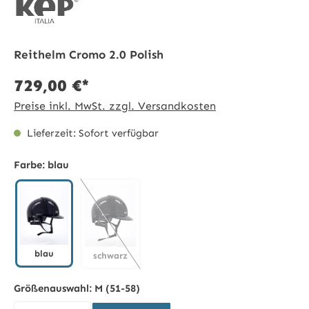
Reithelm Cromo 2.0 Polish
729,00 €*
Preise inkl. MwSt. zzgl. Versandkosten
Lieferzeit: Sofort verfügbar
Farbe:
blau
blau
schwarz
blau
schwarz
(Diese Option ist zurzeit nicht verfügbar.)
Größenauswahl:
M (51-58)