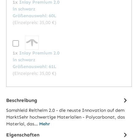
1x
Inlay Premium 2.0
in schwarz
Größenauswahl: 60L
(Einzelpreis:
35,00 €
)
1x
Inlay Premium 2.0
in schwarz
Größenauswahl: 61L
(Einzelpreis:
35,00 €
)
Beschreibung
Samshield Reithelm 2.0 - die neuste Innovation auf dem
MarktSehr hochwertige Materialien - Polycarbonat, das
Material, das…
Mehr
Eigenschaften