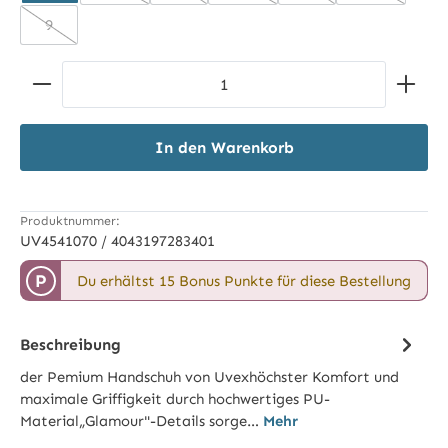
9
(Diese Option ist zurzeit nicht verfügbar.)
Produkt Anzahl: Gib den gewünschten Wert ein ode
In den Warenkorb
Produktnummer:
UV4541070 / 4043197283401
P
Du erhältst 15 Bonus Punkte für diese Bestellung
Beschreibung
der Pemium Handschuh von Uvexhöchster Komfort und
maximale Griffigkeit durch hochwertiges PU-
Material„Glamour"-Details sorge…
Mehr