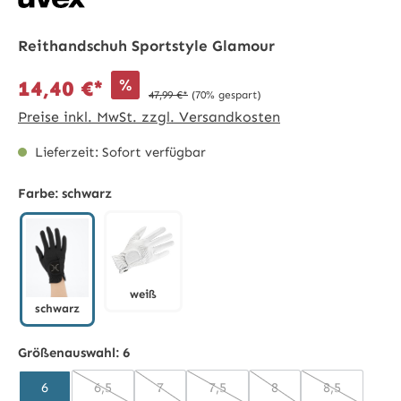
Reithandschuh Sportstyle Glamour
%
14,40 €*
47,99 €*
(70% gespart)
Preise inkl. MwSt. zzgl. Versandkosten
Lieferzeit: Sofort verfügbar
Farbe:
schwarz
weiß
schwarz
weiß
schwarz
Größenauswahl:
6
6
6,5
7
7,5
8
8,5
(Diese Option ist zurzeit nicht verfügbar.)
(Diese Option ist zurzeit nicht verfügbar.)
(Diese Option ist zurzeit nicht ve
(Diese Option ist zurze
(Diese Option