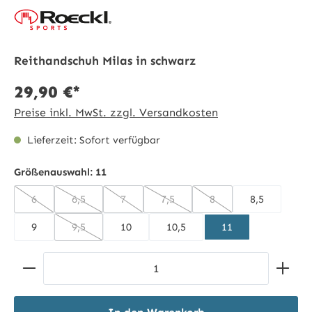
Reithandschuh Milas in schwarz
29,90 €*
Preise inkl. MwSt. zzgl. Versandkosten
Lieferzeit: Sofort verfügbar
Größenauswahl:
11
6
6,5
7
7,5
8
8,5
(Diese Option ist zurzeit nicht verfügbar.)
(Diese Option ist zurzeit nicht verfügbar.)
(Diese Option ist zurzeit nicht verfügbar.)
(Diese Option ist zurzeit nicht ve
(Diese Option ist zurzei
9
9,5
10
10,5
11
(Diese Option ist zurzeit nicht verfügbar.)
Produkt Anzahl: Gib den gewünschten Wert ein ode