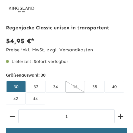
Regenjacke Classic unisex in transpartent
54,95 €*
Preise inkl. MwSt. zzgl. Versandkosten
Lieferzeit: Sofort verfügbar
Größenauswahl:
30
30
32
34
36
38
40
(Diese Option ist zurzeit nicht 
42
44
Produkt Anzahl: Gib den gewünschten Wert ein ode