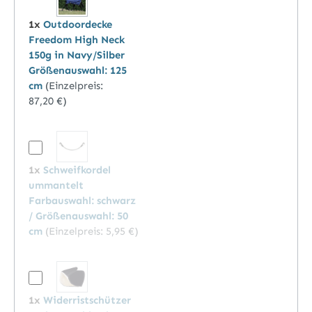
1x
Outdoordecke
Freedom High Neck
150g in Navy/Silber
Größenauswahl: 125
cm
(Einzelpreis:
87,20 €
)
1x
Schweifkordel
ummantelt
Farbauswahl: schwarz
/ Größenauswahl: 50
cm
(Einzelpreis:
5,95 €
)
1x
Widerristschützer