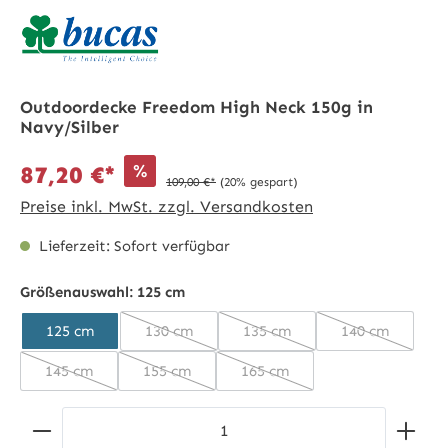
Outdoordecke Freedom High Neck 150g in
Navy/Silber
%
87,20 €*
109,00 €*
(20% gespart)
Preise inkl. MwSt. zzgl. Versandkosten
Lieferzeit: Sofort verfügbar
Größenauswahl:
125 cm
125 cm
130 cm
135 cm
140 cm
(Diese Option ist zurzeit nicht verfügbar.)
(Diese Option ist zurzeit nich
(Diese Option 
145 cm
155 cm
165 cm
(Diese Option ist zurzeit nicht verfügbar.)
(Diese Option ist zurzeit nicht verfügbar.)
(Diese Option ist zurzeit nich
Produkt Anzahl: Gib den gewünschten Wert ein ode