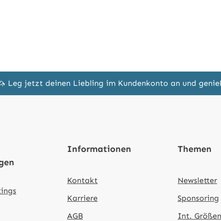
🦄 Leg jetzt deinen Liebling im Kundenkonto an und geni
Informationen
Themen
ngen
Kontakt
Newsletter
tings
Karriere
Sponsoring
AGB
Int. Größen