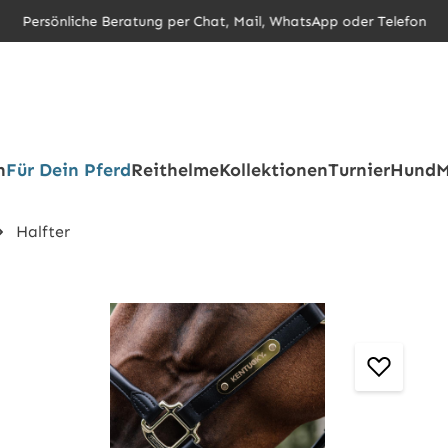
Persönliche Beratung per Chat, Mail, WhatsApp oder Telefon
h
Für Dein Pferd
Reithelme
Kollektionen
Turnier
Hund
M
Halfter