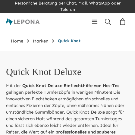
Persönliche Beratung per Chat, Mail, WhatsApp oder
Zum Hauptinhalt springen
Telefon
Ware
Home
Marken
Quick Knot
Quick Knot Deluxe
Mit der
Quick Knot Deluxe Einflechthilfe von Hes-Tec
gelingen perfekte Turnierzöpfe in wenigen Minuten! Die
innovativen Flechthaken ermöglichen ein schnelles und
einfaches Fixieren der Zöpfe, ohne mühsames Nähen oder
umständliche Gummibänder. Quick Knot Deluxe sorgt für
einen sicheren Halt während des gesamten Turniertages
und lässt sich ebenso leicht wieder entfernen. Ideal für
Reiter, die Wert auf ein
professionelles und sauberes