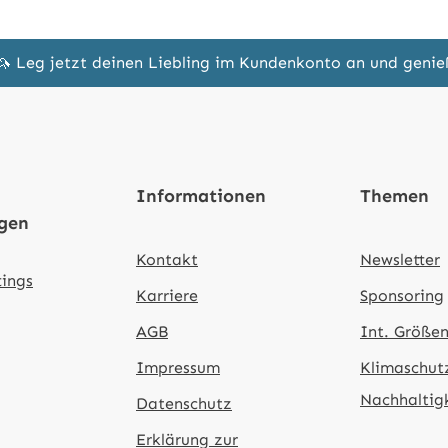
🦄 Leg jetzt deinen Liebling im Kundenkonto an und geni
Informationen
Themen
ngen
Kontakt
Newsletter
tings
Karriere
Sponsoring
AGB
Int. Größen
Impressum
Klimaschut
Nachhaltig
Datenschutz
Erklärung zur