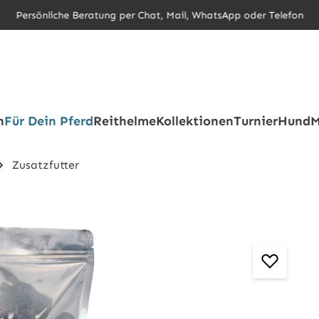
Persönliche Beratung per Chat, Mail, WhatsApp oder Telefon
h
Für Dein Pferd
Reithelme
Kollektionen
Turnier
Hund
M
Zusatzfutter