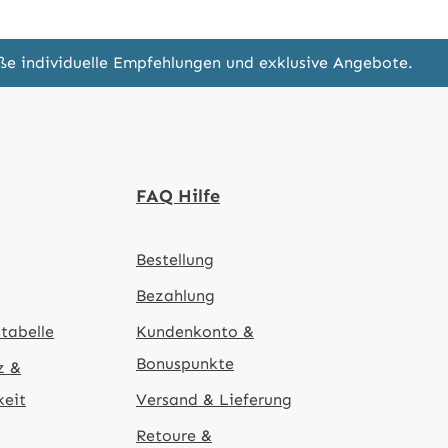
eße individuelle Empfehlungen und exklusive Angebote.
FAQ Hilfe
Bestellung
Bezahlung
tabelle
Kundenkonto &
Bonuspunkte
z &
keit
Versand & Lieferung
Retoure &