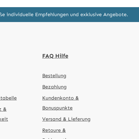
eße individuelle Empfehlungen und exklusive Angebote.
FAQ Hilfe
Bestellung
Bezahlung
tabelle
Kundenkonto &
Bonuspunkte
z &
keit
Versand & Lieferung
Retoure &