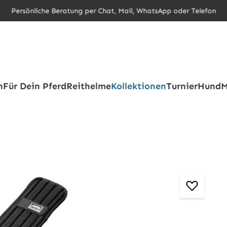
Persönliche Beratung per Chat, Mail, WhatsApp oder Telefon
h
Für Dein Pferd
Reithelme
Kollektionen
Turnier
Hund
M
e