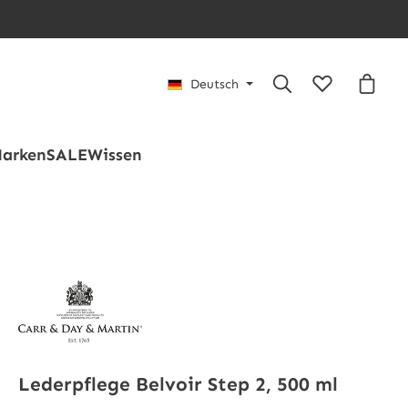
Du hast 0 Pro
Waren
Deutsch
arken
SALE
Wissen
Lederpflege Belvoir Step 2, 500 ml