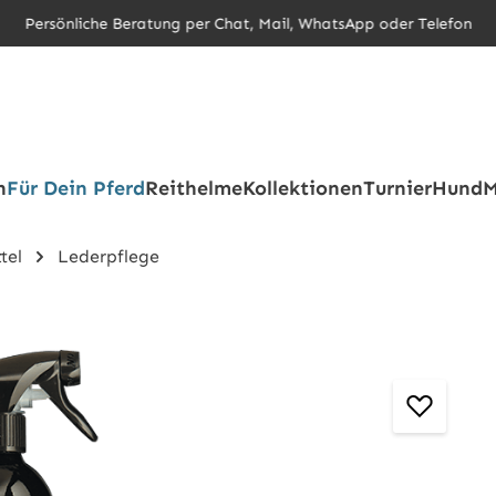
Persönliche Beratung per Chat, Mail, WhatsApp oder Telefon
h
Für Dein Pferd
Reithelme
Kollektionen
Turnier
Hund
M
tel
Lederpflege