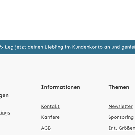
🦄 Leg jetzt deinen Liebling im Kundenkonto an und geni
Informationen
Themen
ngen
Kontakt
Newsletter
tings
Karriere
Sponsoring
AGB
Int. Größen