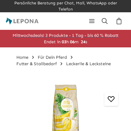
Persönliche Beratung per Chat, Mail, WhatsApp oder
Zum Hauptinhalt springen
Telefon
Ware
Mittwochsdeals! 3 Produkte - 1 Tag - bis 60 % Rabatt
Endet in
03
h
06
m
24
s
Home
Für Dein Pferd
Futter & Stallbedarf
Leckerlie & Lecksteine
Bildergalerie überspringen