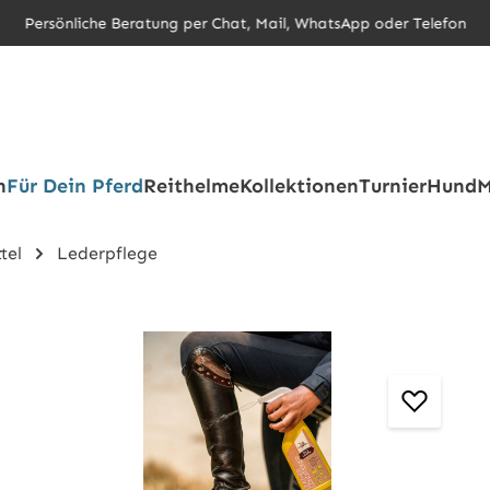
Persönliche Beratung per Chat, Mail, WhatsApp oder Telefon
h
Für Dein Pferd
Reithelme
Kollektionen
Turnier
Hund
M
tel
Lederpflege