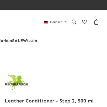
Du hast 0 Pro
Waren
Deutsch
arken
SALE
Wissen
Leather Conditioner - Step 2, 500 ml